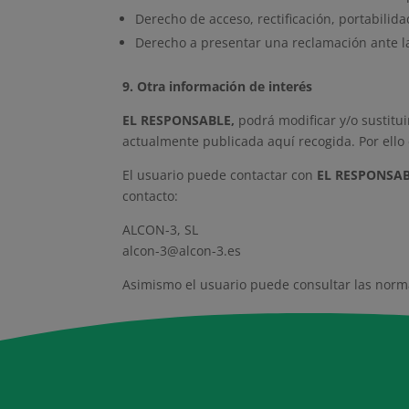
Derecho de acceso, rectificación, portabilida
Derecho a presentar una reclamación ante la
9. Otra información de interés
EL RESPONSABLE,
podrá modificar y/o sustitui
actualmente publicada aquí recogida. Por ello
El usuario puede contactar con
EL RESPONSAB
contacto:
ALCON-3, SL
alcon-3@alcon-3.es
Asimismo el usuario puede consultar las normas 