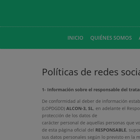
INICIO
QUIÉNES SOMOS
Políticas de redes soci
1- Información sobre el responsable del tratam
De conformidad al deber de información establ
(LOPDGDD)
ALCON-3, SL
, en adelante el Respo
protección de los datos de
carácter personal de aquellas personas que vol
de esta página oficial del
RESPONSABLE
, supo
sus datos personales según lo previsto en la 