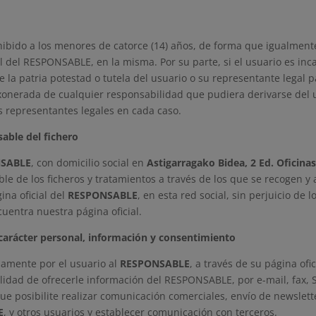
rohibido a los menores de catorce (14) años, de forma que igualmen
al del RESPONSABLE, en la misma. Por su parte, si el usuario es i
e la patria potestad o tutela del usuario o su representante legal p
erada de cualquier responsabilidad que pudiera derivarse del us
 representantes legales en cada caso.
sable del fichero
SABLE
, con domicilio social en
Astigarragako Bidea, 2 Ed. Oficina
ble de los ficheros y tratamientos a través de los que se recogen 
ina oficial del
RESPONSABLE
, en esta red social, sin perjuicio de
cuentra nuestra página oficial.
 carácter personal, información y consentimiento
iamente por el usuario al
RESPONSABLE
, a través de su página of
nalidad de ofrecerle información del RESPONSABLE, por e-mail, fax,
 que posibilite realizar comunicación comerciales, envío de newslet
E
, y otros usuarios y establecer comunicación con terceros.