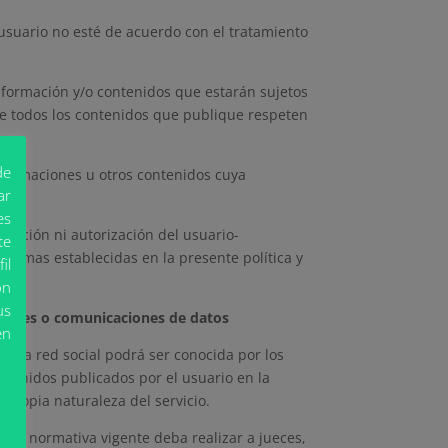
l usuario no esté de acuerdo con el tratamiento
información y/o contenidos que estarán sujetos
ue todos los contenidos que publique respeten
de
informaciones u otros contenidos cuya
ar
es
icación ni autorización del usuario-
te
 normas establecidas en la presente política y
il
ón
us
esiones o comunicaciones de datos
en
 en la red social podrá ser conocida por los
ontenidos publicados por el usuario en la
a propia naturaleza del servicio.
 la normativa vigente deba realizar a jueces,