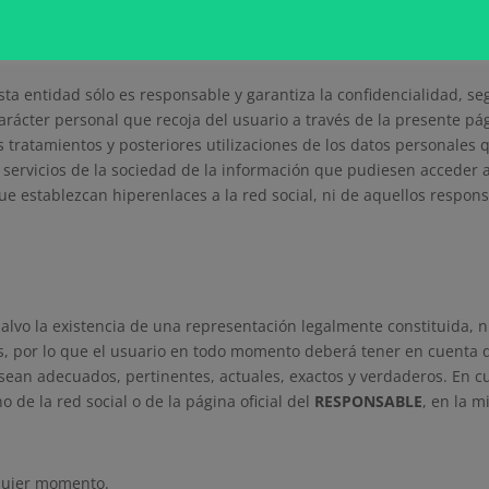
idades competentes de carácter administrativo.
esta entidad sólo es responsable y garantiza la confidencialidad, s
carácter personal que recoja del usuario a través de la presente pág
 tratamientos y posteriores utilizaciones de los datos personales q
 servicios de la sociedad de la información que pudiesen acceder a
 que establezcan hiperenlaces a la red social, ni de aquellos respo
 salvo la existencia de una representación legalmente constituida, 
s, por lo que el usuario en todo momento deberá tener en cuenta 
sean adecuados, pertinentes, actuales, exactos y verdaderos. En cu
o de la red social o de la página oficial del
RESPONSABLE
, en la m
lquier momento.