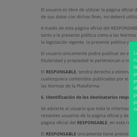
El usuario es libre de utilizar la página oficial 
de sus datos con dichos fines, no deberá utili
A través de esta página oficial del RESPONSABL
tanto a la presente política como a las Norma
la legislación vigente, la presente política y l
L
El usuario únicamente podrá publicar en esta 
n
titularidad y propiedad le pertenezcan o respec
l
El
RESPONSABLE
, tendrá derecho a eliminar d
p
cualesquiera contenidos publicados por el usuar
p
las Normas de la Plataforma.
e
p
5. Identificación de los destinatarios respe
p
Se advierte al usuario que toda la información
n
restantes usuarios de la página oficial y de la
página oficial del
RESPONSABLE
, en esta red 
El
RESPONSABLE
únicamente tiene prevista la